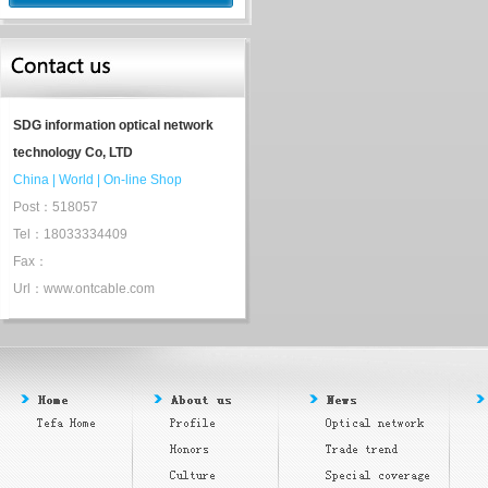
SDG information optical network
technology Co, LTD
China
|
World
|
On-line Shop
Post：518057
Tel：18033334409
Fax：
Url：www.ontcable.com