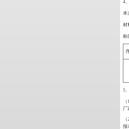
4
本
材
标
5
（
厂
（
报