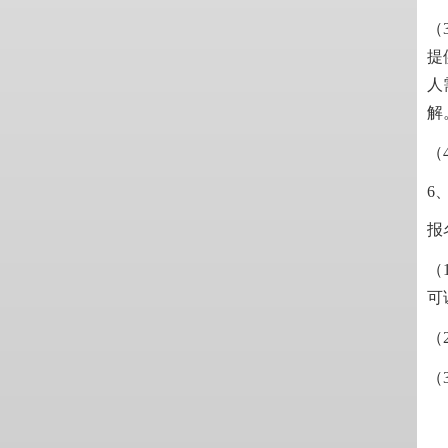
（
提
人
解
（
6
报
（
可
（
（