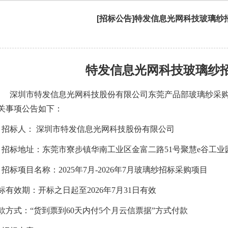
[招标公告]特发信息光网科技玻璃纱
特发信息
光网科技玻璃纱
深圳市特发信息光网科技
股份
有限公司
东莞产品部玻璃纱
采
关事项公告如下：
、招标人：
深圳市特发信息光网科技股份有限公司
、招标地址：东莞市寮步镇华南工业区金富二路
51号
聚慧
e谷工业
、招标项目名称：
202
5
年
7
月
-
202
6
年
7
月
玻璃纱招标采购项目
标有效期：开标之日起至
202
6
年
7
月
3
1
日
有效
款方式：
“
货到票到
60天内付5个月
云信票据
”方式付款