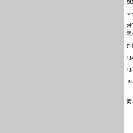
投
未
对
恶
招
电
电
1
商