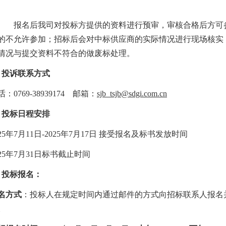
报名后我司对投标方提供的资料进行预审，审核合格后方可
的不允许参加；招标后会对中标供应商的实际情况进行现场核实
情况与提交资料不符合的做废标处理。
、投诉联系方式
话：
0769-38939174 邮箱：
sjb_tsjb@sdgi.com.cn
、投标
日程安排
2
5
年
7
月
11
日
-202
5
年
7
月
17
日
接受报名及标书发放时间
2
5
年
7
月
31
日标书截止时间
、投标报名：
名
方式
：投标人
在规定时间内
通过
邮件的方式向
招标
联系人报名
。