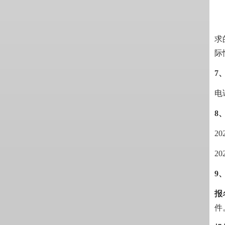
求
际
7
电
8
20
20
9
报
件