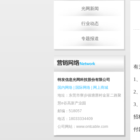
光网新闻
行业动态
专题报道
有
1
特发信息光网科技股份有限公司
国内网络
|
国际网络
|
网上商城
2
地址：东莞市寮步镇塘唇村金富二路聚
慧e谷高新产业园
3
邮编：518057
招
电话：18033334409
公司网站：www.ontcable.com
付