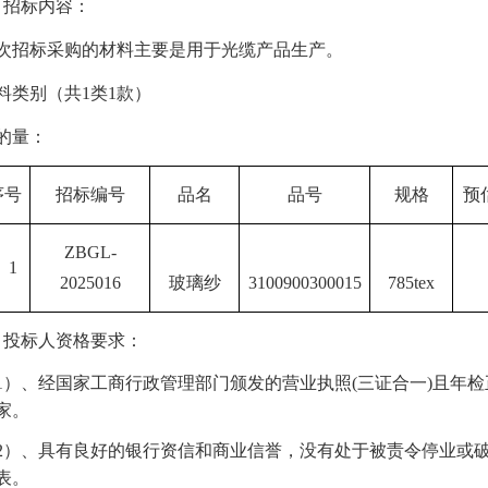
、招标内容：
次
招标
采购
的
材料主要是
用于
光缆产品生产。
料类别（共
1
类
1
款）
的量：
序号
招标编号
品名
品号
规格
预
ZBGL-
1
202
5016
玻璃纱
3100900300015
785tex
、投标人资格要求：
1）、经国家工商行政管理部门颁发的营业执照(三证合一)且年
家。
2）、具有良好的银行资信和商业信誉，没有处于被责令停业或
表。