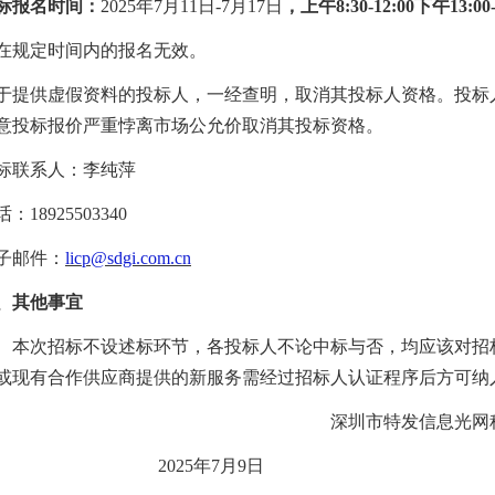
标报名时间
：
202
5
年
7
月
11
日
-
7
月
17
日
，
上
午
8
:
3
0-1
2
:00下午1
3
:00
在规定时间内的报名无效。
于提供虚假资料的投标人，一经查明，取消其投标人资格。投标
意投标报价严重悖离市场公允价取消其投标资格。
标联系人：
李纯萍
话：
1
8925503340
子邮件：
licp
@sdgi.com.cn
0、其他事宜
本次招标不设述标环节，各投标人不论中标与否，均应该对招
或现有
合作
供应商提供的新
服务需
经过招标人认证程序后方可纳
深圳市特发信息光网科技股份
20
2
5
年
7
月
9
日