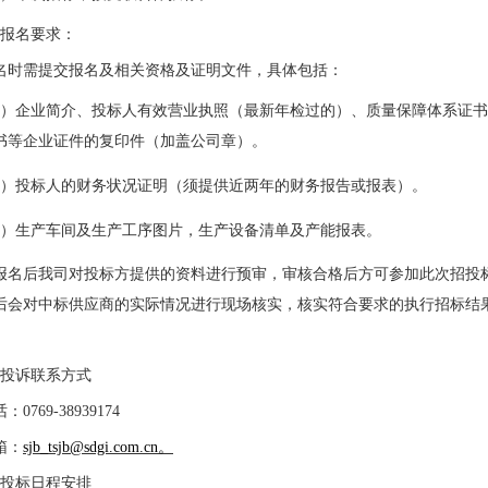
、报名要求：
名时需提交报名及相关资格及证明文件，具体包括：
1）企业简介、投标人有效营业执照（最新年检过的）、质量保障体系证
书等企业证件的复印件（加盖公司章）。
2）投标人的财务状况证明（须提供近两年的财务报告或报表）。
3）生产车间及生产工序图片，生产设备清单及产能报表。
报名后我司对投标方提供的资料进行预审，审核合格后方可参加此次招投
后会对中标供应商的实际情况进行现场核实，核实符合要求的执行招标结
。
、投诉联系方式
话：
0769-38939174
箱：
sjb_tsjb@sdgi.com.cn。
、投标日程安排