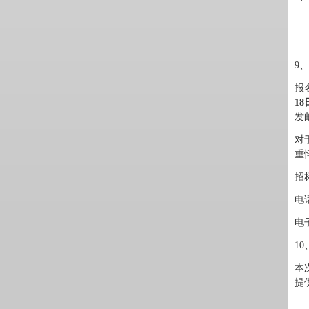
9
报
18
发
对
重
招
电
电
1
本
提