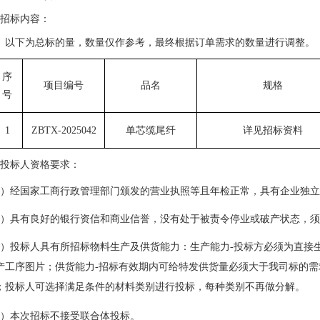
、招标内容：
以下
为总
标的量
，
数量
仅作参考，最终根据订单需求的数量进行调整。
序
项目编号
品名
规格
号
1
ZBTX-202
5042
单芯缆尾纤
详见招标资料
、投标人资格要求：
1）经国家工商行政管理部门颁发的营业执照等且年检正常，具有企业独
）
具有良好的银行资信和商业信誉，没有处于被责令停业或破产状态，须
3）投标人具有所招标物料生产及供货能力：生产能力-投标方必须为直接
产工序图片；供货能力-招标有效期内可给特发供货量必须大于我司标的
；投标人可选择满足条件的材料类别进行投标，每种类别不再做分解。
4）本次招标不接受联合体投标。