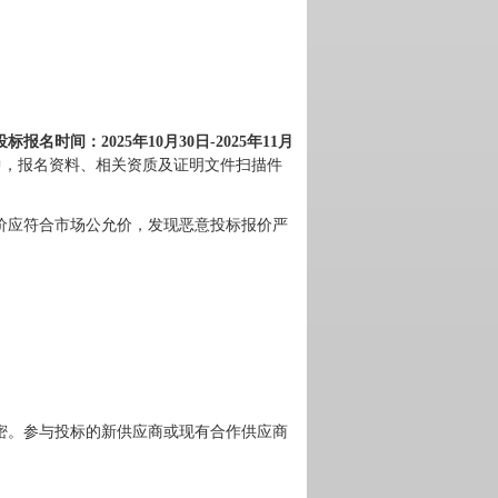
：
日
投标报名时间
202
5
年
10
月
30
-202
5
年
11
月
中，报名资料、相关资质及证明文件扫描件
价应符合市场公允价，发现恶意投标报价严
密。参与投标的新供应商或现有合作供应商