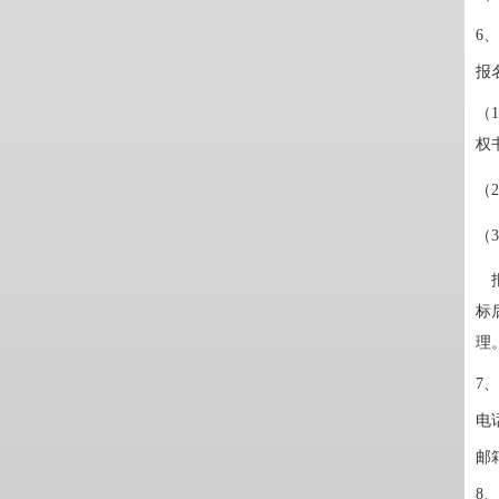
6
报
（
权
（
（
标
理
7
电
邮
8