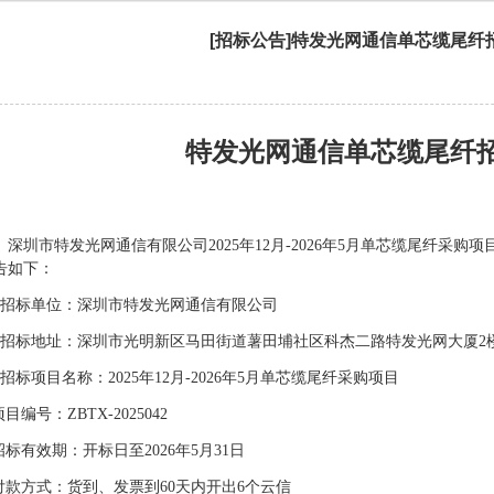
[招标公告]特发光网通信单芯缆尾纤
特发光网通信
单芯缆尾纤
深圳市特发光网通信有限公司
202
5
年
12月-2026年5月单芯缆尾纤
采购项
告如下：
、招标单位：深圳市特发光网通信有限公司
、招标地址：深圳市光明新区马田街道薯田埔社区科杰二路特发光网大厦2
、招标项目名称：202
5
年
12月-2026年5月单芯缆尾纤
采购项目
项目编号：
ZBTX-202
5042
招标有效期：开标日至
202
6
年
5
月
31
日
付款方式：货到、发票到
60天内开出
6
个
云信