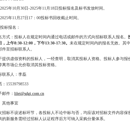
日
202
5
年
10
月
30
-202
5
年
11
月
18
日投标报名及标书发放时间。
：
202
5
年
11
月
27
日
17
00投标书回收截止时间。
、投标报名：
名方式：投标人在规定时间内通过电话或邮件的方式向招标联系人报名。
日，上午
8:30-1
2
:
0
0，下午13:
3
0-17:30。
未在规定时间内的报名无效。其
邮件至招标联系人。
于提供虚假资料的投标人，一经查明，取消其投标人资格。投标人参与报
悖离市场公允价取消其投标资格。
标联系人：
李磊
话：
15539798533
子邮件：
li
lei
@sdgi.com.cn
0、其他事宜
次招标不设述标环节，各投标人不论中标与否，均应该对招标文件内容保
供的新服务需经过招标人认证程序后方可纳入采购分量体系。